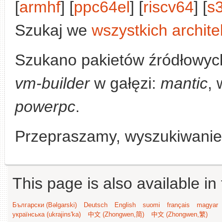
[
armhf
] [
ppc64el
] [
riscv64
] [
s
Szukaj we
wszystkich archite
Szukano pakietów źródłowyc
vm-builder
w gałęzi:
mantic
, 
powerpc
.
Przepraszamy, wyszukiwanie n
This page is also available in
Български (Bəlgarski)
Deutsch
English
suomi
français
magyar
українська (ukrajins'ka)
中文 (Zhongwen,简)
中文 (Zhongwen,繁)