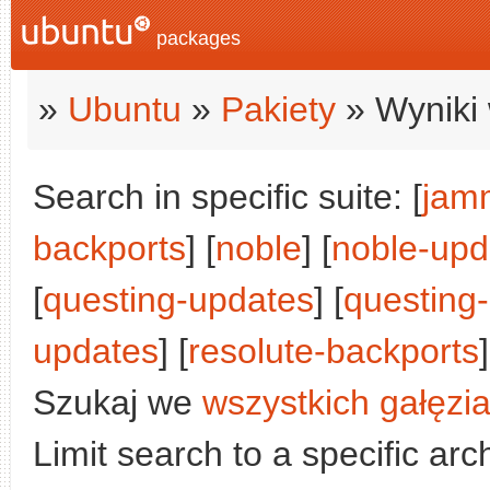
packages
»
Ubuntu
»
Pakiety
» Wyniki 
Search in specific suite: [
jam
backports
] [
noble
] [
noble-upd
[
questing-updates
] [
questing
updates
] [
resolute-backports
]
Szukaj we
wszystkich gałęzi
Limit search to a specific arch