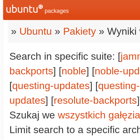
packages
»
Ubuntu
»
Pakiety
» Wyniki 
Search in specific suite: [
jam
backports
] [
noble
] [
noble-upd
[
questing-updates
] [
questing
updates
] [
resolute-backports
]
Szukaj we
wszystkich gałęzi
Limit search to a specific arch