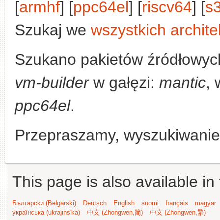
[
armhf
] [
ppc64el
] [
riscv64
] [
s
Szukaj we
wszystkich archite
Szukano pakietów źródłowyc
vm-builder
w gałęzi:
mantic
, 
ppc64el
.
Przepraszamy, wyszukiwanie n
This page is also available in
Български (Bəlgarski)
Deutsch
English
suomi
français
magyar
українська (ukrajins'ka)
中文 (Zhongwen,简)
中文 (Zhongwen,繁)