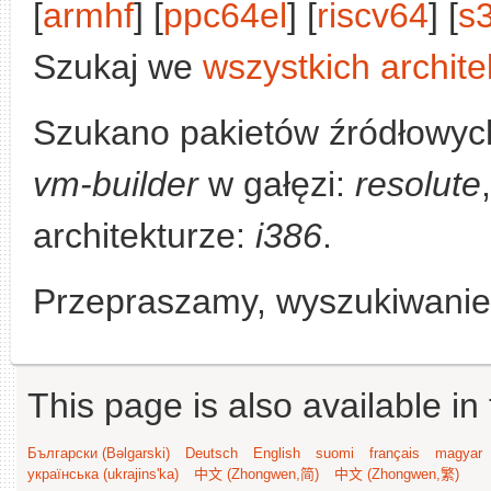
[
armhf
] [
ppc64el
] [
riscv64
] [
s
Szukaj we
wszystkich archite
Szukano pakietów źródłowyc
vm-builder
w gałęzi:
resolute
architekturze:
i386
.
Przepraszamy, wyszukiwanie n
This page is also available in
Български (Bəlgarski)
Deutsch
English
suomi
français
magyar
українська (ukrajins'ka)
中文 (Zhongwen,简)
中文 (Zhongwen,繁)