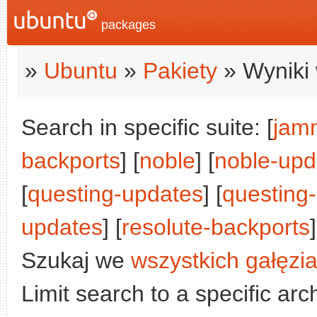
packages
»
Ubuntu
»
Pakiety
» Wyniki 
Search in specific suite: [
jam
backports
] [
noble
] [
noble-upd
[
questing-updates
] [
questing
updates
] [
resolute-backports
]
Szukaj we
wszystkich gałęzi
Limit search to a specific arch