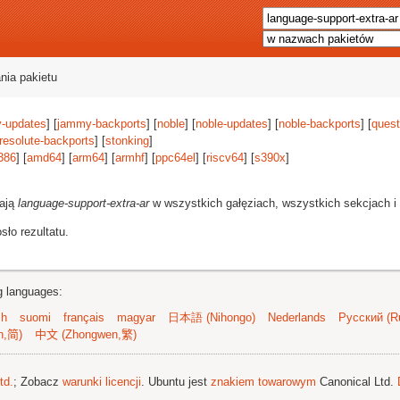
nia pakietu
-updates
] [
jammy-backports
] [
noble
] [
noble-updates
] [
noble-backports
] [
quest
resolute-backports
] [
stonking
]
386
] [
amd64
] [
arm64
] [
armhf
] [
ppc64el
] [
riscv64
] [
s390x
]
rają
language-support-extra-ar
w wszystkich gałęziach, wszystkich sekcjach i 
ło rezultatu.
ng languages:
sh
suomi
français
magyar
日本語 (Nihongo)
Nederlands
Русский (Ru
n,简)
中文 (Zhongwen,繁)
td.
; Zobacz
warunki licencji
. Ubuntu jest
znakiem towarowym
Canonical Ltd.