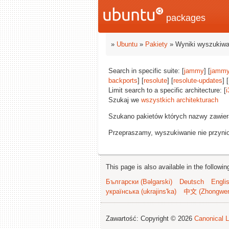
packages
»
Ubuntu
»
Pakiety
» Wyniki wyszukiwa
Search in specific suite: [
jammy
] [
jammy
backports
] [
resolute
] [
resolute-updates
] [
Limit search to a specific architecture: [
i
Szukaj we
wszystkich architekturach
Szukano pakietów których nazwy zawie
Przepraszamy, wyszukiwanie nie przynios
This page is also available in the followi
Български (Bəlgarski)
Deutsch
Engli
українська (ukrajins'ka)
中文 (Zhongwe
Zawartość: Copyright © 2026
Canonical L