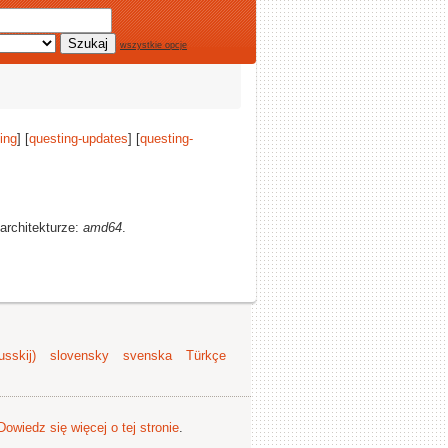
wszystkie opcje
ing
] [
questing-updates
] [
questing-
architekturze:
amd64
.
sskij)
slovensky
svenska
Türkçe
Dowiedz się więcej o tej stronie
.