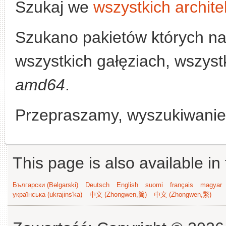
Szukaj we
wszystkich archite
Szukano pakietów których n
wszystkich gałęziach, wszystk
amd64
.
Przepraszamy, wyszukiwanie n
This page is also available in
Български (Bəlgarski)
Deutsch
English
suomi
français
magyar
українська (ukrajins'ka)
中文 (Zhongwen,简)
中文 (Zhongwen,繁)