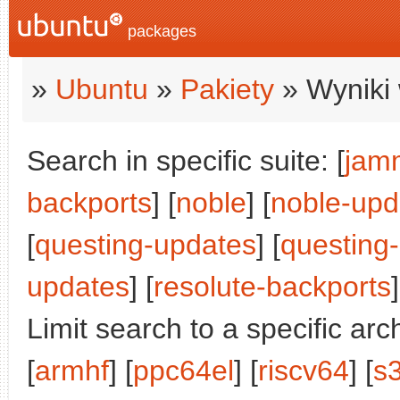
packages
»
Ubuntu
»
Pakiety
» Wyniki 
Search in specific suite: [
jam
backports
] [
noble
] [
noble-upd
[
questing-updates
] [
questing
updates
] [
resolute-backports
]
Limit search to a specific arch
[
armhf
] [
ppc64el
] [
riscv64
] [
s