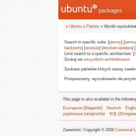
packages
»
Ubuntu
»
Pakiety
» Wyniki wyszukiwa
Search in specific suite: [
jammy
] [
jammy
backports
] [
resolute
] [
resolute-updates
] [
Limit search to a specific architecture: [
i
Szukaj we
wszystkich architekturach
Szukano pakietów których nazwy zawie
Przepraszamy, wyszukiwanie nie przynios
This page is also available in the followi
Български (Bəlgarski)
Deutsch
Engli
українська (ukrajins'ka)
中文 (Zhongwe
Zawartość: Copyright © 2026
Canonical L