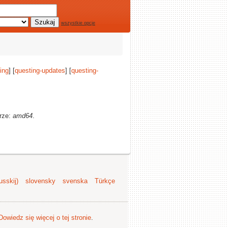
wszystkie opcje
ing
] [
questing-updates
] [
questing-
urze:
amd64
.
sskij)
slovensky
svenska
Türkçe
Dowiedz się więcej o tej stronie
.