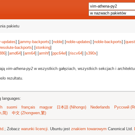
nia pakietu
-updates
] [
jammy-backports
] [
noble
] [
noble-updates
] [
noble-backports
] [
quest
resolute-backports
] [
stonking
]
386
] [
amd64
] [
arm64
] [
armhf
] [
ppc64el
] [
riscv64
] [
s390x
]
rają
vim-athena-py2
w wszystkich gałęziach, wszystkich sekcjach i architekt
ło rezultatu.
ng languages:
sh
suomi
français
magyar
日本語 (Nihongo)
Nederlands
Русский (Ru
n,简)
中文 (Zhongwen,繁)
td.
; Zobacz
warunki licencji
. Ubuntu jest
znakiem towarowym
Canonical Ltd.