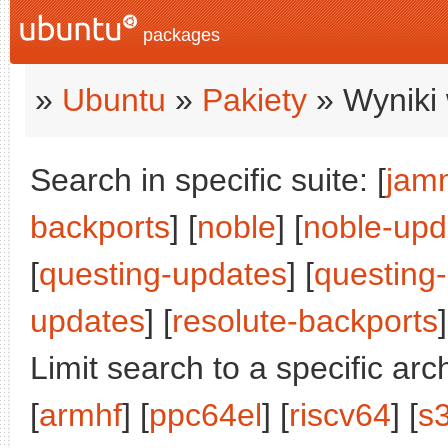
packages
»
Ubuntu
»
Pakiety
» Wyniki 
Search in specific suite: [
jam
backports
] [
noble
] [
noble-upd
[
questing-updates
] [
questing
updates
] [
resolute-backports
]
Limit search to a specific arch
[
armhf
] [
ppc64el
] [
riscv64
] [
s