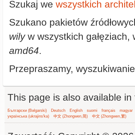
Szukaj we
wszystkich archite
Szukano pakietów źródłowyc
wily
w wszystkich gałęziach, w
amd64
.
Przepraszamy, wyszukiwanie n
This page is also available in
Български (Bəlgarski)
Deutsch
English
suomi
français
magyar
українська (ukrajins'ka)
中文 (Zhongwen,简)
中文 (Zhongwen,繁)