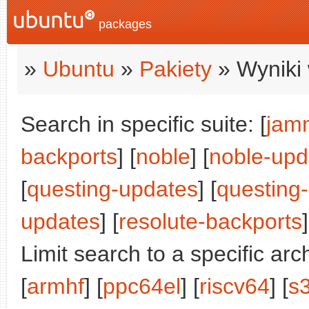
packages
»
Ubuntu
»
Pakiety
» Wyniki 
Search in specific suite: [
jam
backports
] [
noble
] [
noble-upd
[
questing-updates
] [
questing
updates
] [
resolute-backports
]
Limit search to a specific arch
[
armhf
] [
ppc64el
] [
riscv64
] [
s