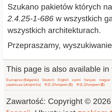
Szukano pakietów których n
2.4.25-1-686
w wszystkich ga
wszystkich architekturach.
Przepraszamy, wyszukiwanie n
This page is also available in
Български (Bəlgarski)
Deutsch
English
suomi
français
magyar
українська (ukrajins'ka)
中文 (Zhongwen,简)
中文 (Zhongwen,繁)
Zawartość: Copyright © 202