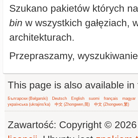
Szukano pakietów których n
bin
w wszystkich gałęziach, w
architekturach.
Przepraszamy, wyszukiwanie n
This page is also available in
Български (Bəlgarski)
Deutsch
English
suomi
français
magyar
українська (ukrajins'ka)
中文 (Zhongwen,简)
中文 (Zhongwen,繁)
Zawartość: Copyright © 202