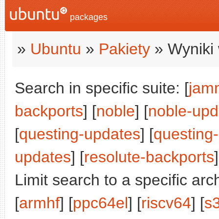
packages
»
Ubuntu
»
Pakiety
» Wyniki 
Search in specific suite: [
jam
backports
] [
noble
] [
noble-upd
[
questing-updates
] [
questing
updates
] [
resolute-backports
]
Limit search to a specific arch
[
armhf
] [
ppc64el
] [
riscv64
] [
s