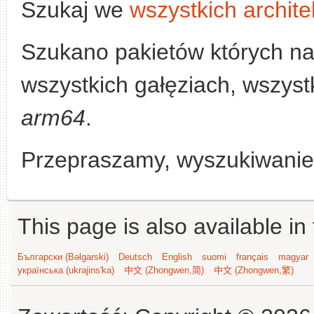
Szukaj we
wszystkich archite
Szukano pakietów których n
wszystkich gałęziach, wszystk
arm64
.
Przepraszamy, wyszukiwanie n
This page is also available in
Български (Bəlgarski)
Deutsch
English
suomi
français
magyar
українська (ukrajins'ka)
中文 (Zhongwen,简)
中文 (Zhongwen,繁)