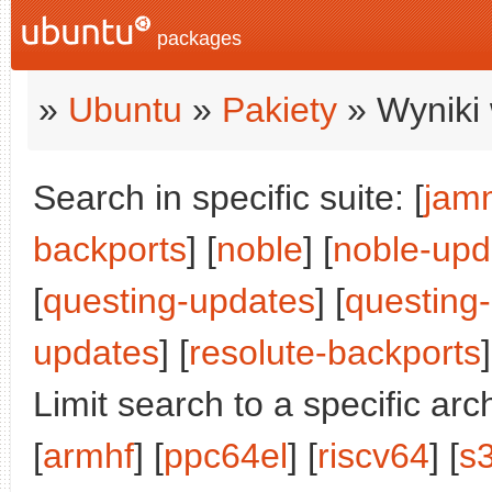
packages
»
Ubuntu
»
Pakiety
» Wyniki 
Search in specific suite: [
jam
backports
] [
noble
] [
noble-upd
[
questing-updates
] [
questing
updates
] [
resolute-backports
]
Limit search to a specific arch
[
armhf
] [
ppc64el
] [
riscv64
] [
s