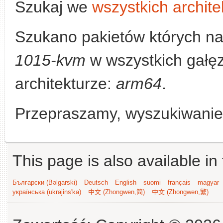
Szukaj we
wszystkich archite
Szukano pakietów których n
1015-kvm
w wszystkich gałęz
architekturze:
arm64
.
Przepraszamy, wyszukiwanie n
This page is also available in
Български (Bəlgarski)
Deutsch
English
suomi
français
magyar
українська (ukrajins'ka)
中文 (Zhongwen,简)
中文 (Zhongwen,繁)