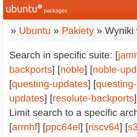
packages
»
Ubuntu
»
Pakiety
» Wyniki 
Search in specific suite: [
jam
backports
] [
noble
] [
noble-upd
[
questing-updates
] [
questing
updates
] [
resolute-backports
]
Limit search to a specific arch
[
armhf
] [
ppc64el
] [
riscv64
] [
s