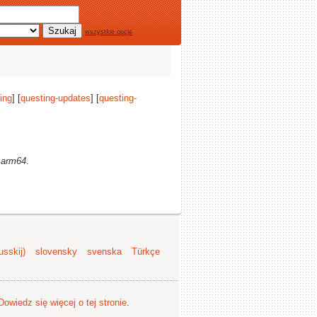
wszystkie opcje
ing
] [
questing-updates
] [
questing-
:
arm64
.
sskij)
slovensky
svenska
Türkçe
Dowiedz się więcej o tej stronie
.