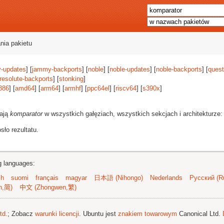
nia pakietu
-updates
] [
jammy-backports
] [
noble
] [
noble-updates
] [
noble-backports
] [
quest
resolute-backports
] [
stonking
]
386
] [
amd64
] [
arm64
] [
armhf
] [
ppc64el
] [
riscv64
] [
s390x
]
rają
komparator
w wszystkich gałęziach, wszystkich sekcjach i architekturze
ło rezultatu.
ng languages:
sh
suomi
français
magyar
日本語 (Nihongo)
Nederlands
Русский (Ru
n,简)
中文 (Zhongwen,繁)
td.
; Zobacz
warunki licencji
. Ubuntu jest
znakiem towarowym
Canonical Ltd.