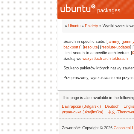
packages
»
Ubuntu
»
Pakiety
» Wyniki wyszukiwa
Search in specific suite: [
jammy
] [
jammy
backports
] [
resolute
] [
resolute-updates
] [
Limit search to a specific architecture: [
i
Szukaj we
wszystkich architekturach
Szukano pakietów których nazwy zawie
Przepraszamy, wyszukiwanie nie przynios
This page is also available in the followi
Български (Bəlgarski)
Deutsch
Engli
українська (ukrajins'ka)
中文 (Zhongwe
Zawartość: Copyright © 2026
Canonical L