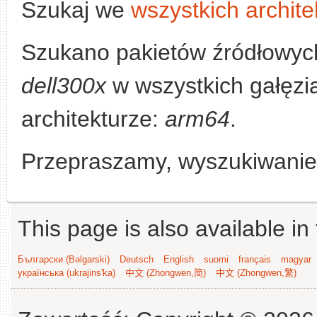
Szukaj we
wszystkich archite
Szukano pakietów źródłowyc
dell300x
w wszystkich gałęzia
architekturze:
arm64
.
Przepraszamy, wyszukiwanie n
This page is also available in
Български (Bəlgarski)
Deutsch
English
suomi
français
magyar
українська (ukrajins'ka)
中文 (Zhongwen,简)
中文 (Zhongwen,繁)