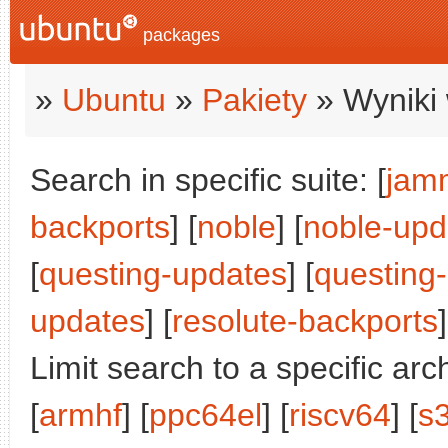
packages
»
Ubuntu
»
Pakiety
» Wyniki 
Search in specific suite: [
jam
backports
] [
noble
] [
noble-upd
[
questing-updates
] [
questing
updates
] [
resolute-backports
]
Limit search to a specific arch
[
armhf
] [
ppc64el
] [
riscv64
] [
s