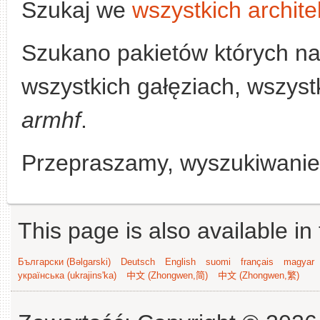
Szukaj we
wszystkich archite
Szukano pakietów których n
wszystkich gałęziach, wszystk
armhf
.
Przepraszamy, wyszukiwanie n
This page is also available in
Български (Bəlgarski)
Deutsch
English
suomi
français
magyar
українська (ukrajins'ka)
中文 (Zhongwen,简)
中文 (Zhongwen,繁)