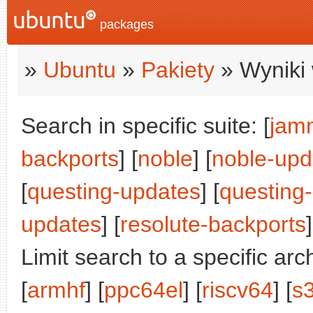
packages
»
Ubuntu
»
Pakiety
» Wyniki 
Search in specific suite: [
jam
backports
] [
noble
] [
noble-upd
[
questing-updates
] [
questing
updates
] [
resolute-backports
]
Limit search to a specific arch
[
armhf
] [
ppc64el
] [
riscv64
] [
s