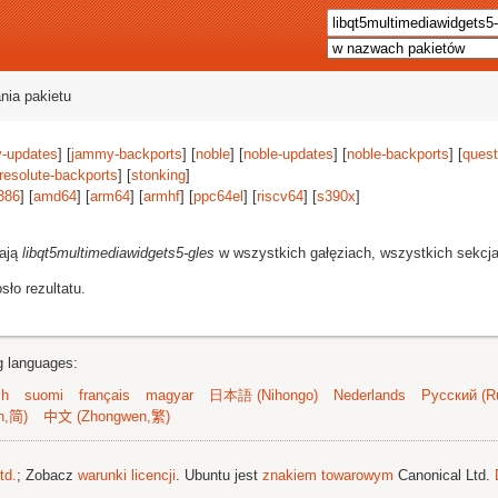
nia pakietu
-updates
] [
jammy-backports
] [
noble
] [
noble-updates
] [
noble-backports
] [
quest
resolute-backports
] [
stonking
]
386
] [
amd64
] [
arm64
] [
armhf
] [
ppc64el
] [
riscv64
] [
s390x
]
rają
libqt5multimediawidgets5-gles
w wszystkich gałęziach, wszystkich sekcjac
ło rezultatu.
ng languages:
sh
suomi
français
magyar
日本語 (Nihongo)
Nederlands
Русский (Ru
n,简)
中文 (Zhongwen,繁)
td.
; Zobacz
warunki licencji
. Ubuntu jest
znakiem towarowym
Canonical Ltd.