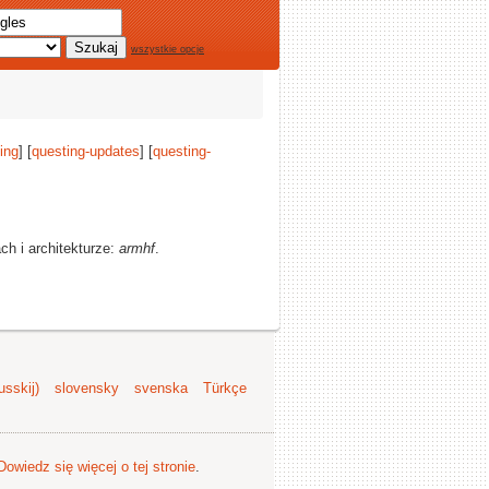
wszystkie opcje
ing
] [
questing-updates
] [
questing-
h i architekturze:
armhf
.
sskij)
slovensky
svenska
Türkçe
Dowiedz się więcej o tej stronie
.