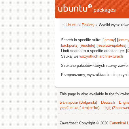
packages
»
Ubuntu
»
Pakiety
» Wyniki wyszukiwa
Search in specific suite: [
jammy
] [
jammy
backports
] [
resolute
] [
resolute-updates
] [
Limit search to a specific architecture: [
i
Szukaj we
wszystkich architekturach
Szukano pakietów których nazwy zawie
Przepraszamy, wyszukiwanie nie przynios
This page is also available in the followi
Български (Bəlgarski)
Deutsch
Engli
українська (ukrajins'ka)
中文 (Zhongwe
Zawartość: Copyright © 2026
Canonical L