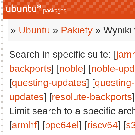
packages
»
Ubuntu
»
Pakiety
» Wyniki 
Search in specific suite: [
jam
backports
] [
noble
] [
noble-upd
[
questing-updates
] [
questing
updates
] [
resolute-backports
]
Limit search to a specific arch
[
armhf
] [
ppc64el
] [
riscv64
] [
s