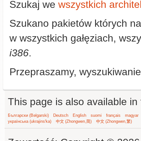
Szukaj we
wszystkich archite
Szukano pakietów których n
w wszystkich gałęziach, wszys
i386
.
Przepraszamy, wyszukiwanie n
This page is also available in
Български (Bəlgarski)
Deutsch
English
suomi
français
magyar
українська (ukrajins'ka)
中文 (Zhongwen,简)
中文 (Zhongwen,繁)