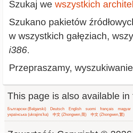
Szukaj we
wszystkich archite
Szukano pakietów źródłowyc
w wszystkich gałęziach, wszys
i386
.
Przepraszamy, wyszukiwanie n
This page is also available in
Български (Bəlgarski)
Deutsch
English
suomi
français
magyar
українська (ukrajins'ka)
中文 (Zhongwen,简)
中文 (Zhongwen,繁)