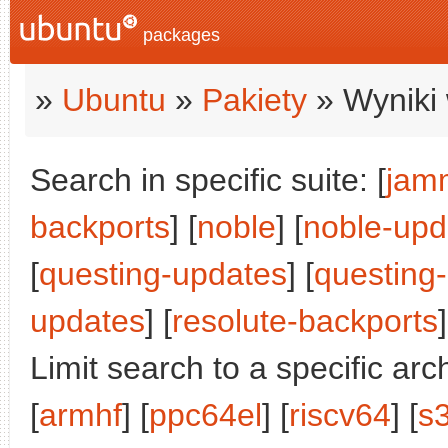
packages
»
Ubuntu
»
Pakiety
» Wyniki 
Search in specific suite: [
jam
backports
] [
noble
] [
noble-upd
[
questing-updates
] [
questing
updates
] [
resolute-backports
]
Limit search to a specific arch
[
armhf
] [
ppc64el
] [
riscv64
] [
s