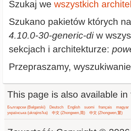
Szukaj we
wszystkich archite
Szukano pakietów których n
4.10.0-30-generic-di
w wszyst
sekcjach i architekturze:
pow
Przepraszamy, wyszukiwanie n
This page is also available in
Български (Bəlgarski)
Deutsch
English
suomi
français
magyar
українська (ukrajins'ka)
中文 (Zhongwen,简)
中文 (Zhongwen,繁)