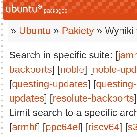
packages
»
Ubuntu
»
Pakiety
» Wyniki 
Search in specific suite: [
jam
backports
] [
noble
] [
noble-upd
[
questing-updates
] [
questing
updates
] [
resolute-backports
]
Limit search to a specific arch
[
armhf
] [
ppc64el
] [
riscv64
] [
s