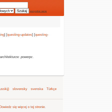
wszystkie opcje
ing
] [
questing-updates
] [
questing-
architekturze:
powerpc
.
sskij)
slovensky
svenska
Türkçe
Dowiedz się więcej o tej stronie
.