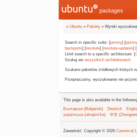
packages
»
Ubuntu
»
Pakiety
» Wyniki wyszukiwa
Search in specific suite: [
jammy
] [
jammy
backports
] [
resolute
] [
resolute-updates
] [
Limit search to a specific architecture: [
i
Szukaj we
wszystkich architekturach
Szukano pakietów źródłowych których n
Przepraszamy, wyszukiwanie nie przynios
This page is also available in the followi
Български (Bəlgarski)
Deutsch
Engli
українська (ukrajins'ka)
中文 (Zhongwe
Zawartość: Copyright © 2026
Canonical L