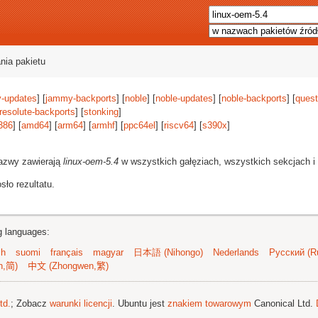
nia pakietu
-updates
] [
jammy-backports
] [
noble
] [
noble-updates
] [
noble-backports
] [
quest
resolute-backports
] [
stonking
]
386
] [
amd64
] [
arm64
] [
armhf
] [
ppc64el
] [
riscv64
] [
s390x
]
azwy zawierają
linux-oem-5.4
w wszystkich gałęziach, wszystkich sekcjach i 
ło rezultatu.
ng languages:
sh
suomi
français
magyar
日本語 (Nihongo)
Nederlands
Русский (Ru
n,简)
中文 (Zhongwen,繁)
td.
; Zobacz
warunki licencji
. Ubuntu jest
znakiem towarowym
Canonical Ltd.