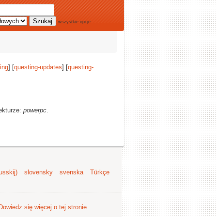
wszystkie opcje
ing
] [
questing-updates
] [
questing-
ekturze:
powerpc
.
sskij)
slovensky
svenska
Türkçe
Dowiedz się więcej o tej stronie
.