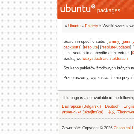
packages
»
Ubuntu
»
Pakiety
» Wyniki wyszukiwa
Search in specific suite: [
jammy
] [
jammy
backports
] [
resolute
] [
resolute-updates
] [
Limit search to a specific architecture: [
i
Szukaj we
wszystkich architekturach
Szukano pakietów źródłowych których n
Przepraszamy, wyszukiwanie nie przynios
This page is also available in the followi
Български (Bəlgarski)
Deutsch
Engli
українська (ukrajins'ka)
中文 (Zhongwe
Zawartość: Copyright © 2026
Canonical L