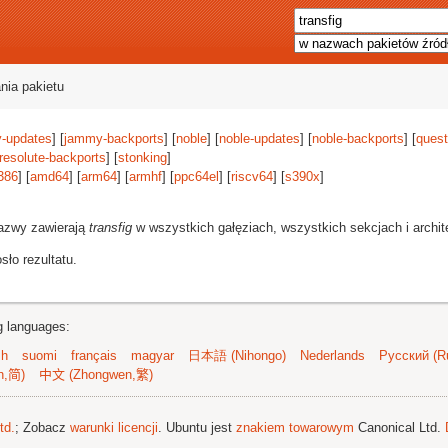
nia pakietu
-updates
] [
jammy-backports
] [
noble
] [
noble-updates
] [
noble-backports
] [
quest
resolute-backports
] [
stonking
]
386
] [
amd64
] [
arm64
] [
armhf
] [
ppc64el
] [
riscv64
] [
s390x
]
azwy zawierają
transfig
w wszystkich gałęziach, wszystkich sekcjach i archit
ło rezultatu.
ng languages:
sh
suomi
français
magyar
日本語 (Nihongo)
Nederlands
Русский (Ru
n,简)
中文 (Zhongwen,繁)
td.
; Zobacz
warunki licencji
. Ubuntu jest
znakiem towarowym
Canonical Ltd.