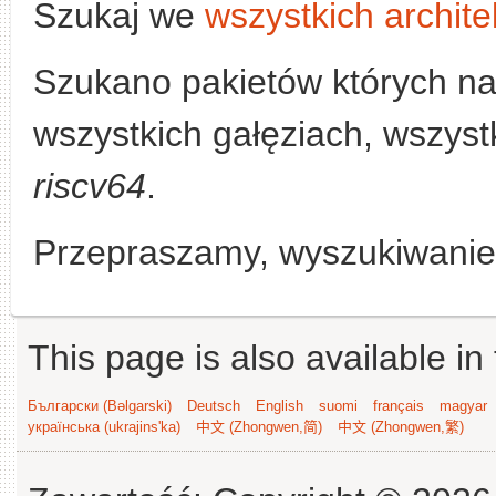
Szukaj we
wszystkich archite
Szukano pakietów których n
wszystkich gałęziach, wszystk
riscv64
.
Przepraszamy, wyszukiwanie n
This page is also available in
Български (Bəlgarski)
Deutsch
English
suomi
français
magyar
українська (ukrajins'ka)
中文 (Zhongwen,简)
中文 (Zhongwen,繁)