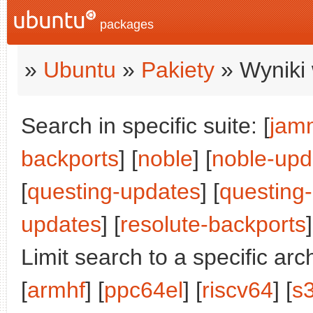
packages
»
Ubuntu
»
Pakiety
» Wyniki 
Search in specific suite: [
jam
backports
] [
noble
] [
noble-upd
[
questing-updates
] [
questing
updates
] [
resolute-backports
]
Limit search to a specific arch
[
armhf
] [
ppc64el
] [
riscv64
] [
s