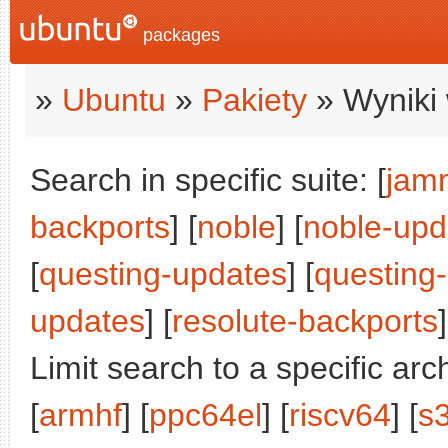
packages
»
Ubuntu
»
Pakiety
» Wyniki 
Search in specific suite: [
jam
backports
] [
noble
] [
noble-upd
[
questing-updates
] [
questing
updates
] [
resolute-backports
]
Limit search to a specific arch
[
armhf
] [
ppc64el
] [
riscv64
] [
s