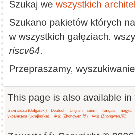
Szukaj we
wszystkich archite
Szukano pakietów których n
w wszystkich gałęziach, wszys
riscv64
.
Przepraszamy, wyszukiwanie n
This page is also available in
Български (Bəlgarski)
Deutsch
English
suomi
français
magyar
українська (ukrajins'ka)
中文 (Zhongwen,简)
中文 (Zhongwen,繁)