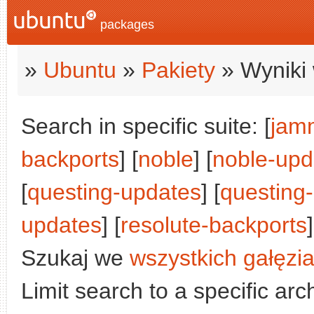
packages
»
Ubuntu
»
Pakiety
» Wyniki 
Search in specific suite: [
jam
backports
] [
noble
] [
noble-upd
[
questing-updates
] [
questing
updates
] [
resolute-backports
]
Szukaj we
wszystkich gałęzi
Limit search to a specific arch