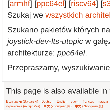
[
armhf
] [
ppc64el
] [
riscv64
] [
s
Szukaj we
wszystkich archite
Szukano pakietów których n
joystick-dev-lts-utopic
w gałę
architekturze:
ppc64el
.
Przepraszamy, wyszukiwanie n
This page is also available in
Български (Bəlgarski)
Deutsch
English
suomi
français
magyar
українська (ukrajins'ka)
中文 (Zhongwen,简)
中文 (Zhongwen,繁)