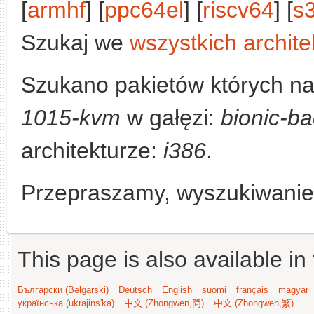
[
armhf
] [
ppc64el
] [
riscv64
] [
s
Szukaj we
wszystkich archite
Szukano pakietów których n
1015-kvm
w gałęzi:
bionic-ba
architekturze:
i386
.
Przepraszamy, wyszukiwanie n
This page is also available in
Български (Bəlgarski)
Deutsch
English
suomi
français
magyar
українська (ukrajins'ka)
中文 (Zhongwen,简)
中文 (Zhongwen,繁)