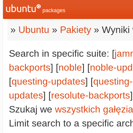
packages
»
Ubuntu
»
Pakiety
» Wyniki 
Search in specific suite: [
jam
backports
] [
noble
] [
noble-upd
[
questing-updates
] [
questing
updates
] [
resolute-backports
]
Szukaj we
wszystkich gałęzi
Limit search to a specific arch