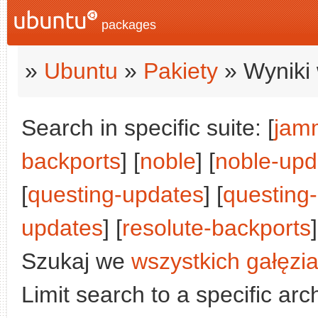
packages
»
Ubuntu
»
Pakiety
» Wyniki 
Search in specific suite: [
jam
backports
] [
noble
] [
noble-upd
[
questing-updates
] [
questing
updates
] [
resolute-backports
]
Szukaj we
wszystkich gałęzi
Limit search to a specific arch