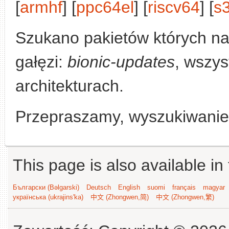
[
armhf
] [
ppc64el
] [
riscv64
] [
s
Szukano pakietów których n
gałęzi:
bionic-updates
, wszys
architekturach.
Przepraszamy, wyszukiwanie n
This page is also available in
Български (Bəlgarski)
Deutsch
English
suomi
français
magyar
українська (ukrajins'ka)
中文 (Zhongwen,简)
中文 (Zhongwen,繁)