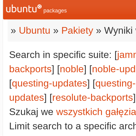
packages
»
Ubuntu
»
Pakiety
» Wyniki 
Search in specific suite: [
jam
backports
] [
noble
] [
noble-upd
[
questing-updates
] [
questing
updates
] [
resolute-backports
]
Szukaj we
wszystkich gałęzi
Limit search to a specific arch