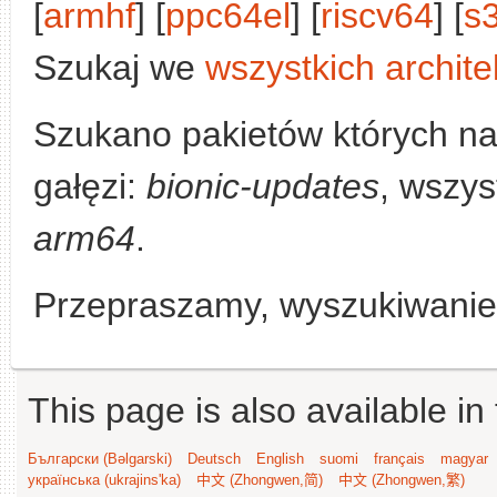
[
armhf
] [
ppc64el
] [
riscv64
] [
s
Szukaj we
wszystkich archite
Szukano pakietów których n
gałęzi:
bionic-updates
, wszys
arm64
.
Przepraszamy, wyszukiwanie n
This page is also available in
Български (Bəlgarski)
Deutsch
English
suomi
français
magyar
українська (ukrajins'ka)
中文 (Zhongwen,简)
中文 (Zhongwen,繁)