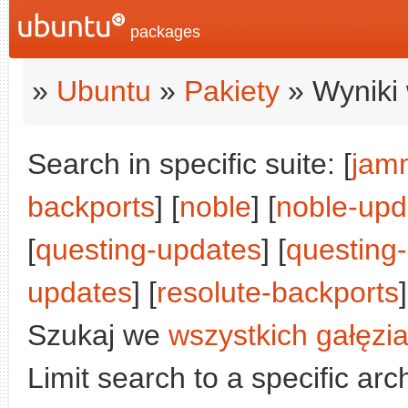
packages
»
Ubuntu
»
Pakiety
» Wyniki 
Search in specific suite: [
jam
backports
] [
noble
] [
noble-upd
[
questing-updates
] [
questing
updates
] [
resolute-backports
]
Szukaj we
wszystkich gałęzi
Limit search to a specific arch