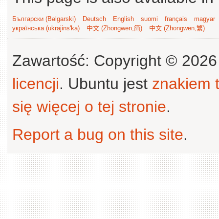
Български (Bəlgarski)
Deutsch
English
suomi
français
magyar
українська (ukrajins'ka)
中文 (Zhongwen,简)
中文 (Zhongwen,繁)
Zawartość: Copyright © 202
licencji
. Ubuntu jest
znakiem
się więcej o tej stronie
.
Report a bug on this site
.