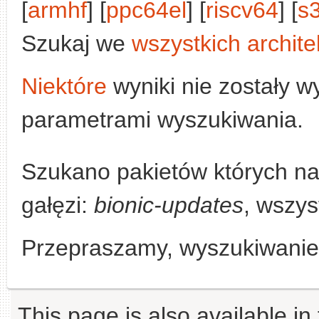
[
armhf
] [
ppc64el
] [
riscv64
] [
s
Szukaj we
wszystkich archite
Niektóre
wyniki nie zostały w
parametrami wyszukiwania.
Szukano pakietów których n
gałęzi:
bionic-updates
, wszys
Przepraszamy, wyszukiwanie n
This page is also available in