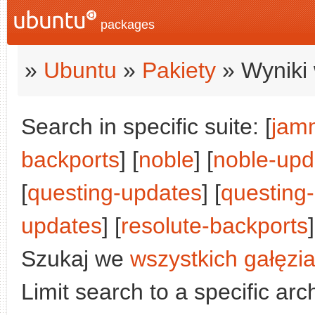
packages
»
Ubuntu
»
Pakiety
» Wyniki 
Search in specific suite: [
jam
backports
] [
noble
] [
noble-upd
[
questing-updates
] [
questing
updates
] [
resolute-backports
]
Szukaj we
wszystkich gałęzi
Limit search to a specific arch