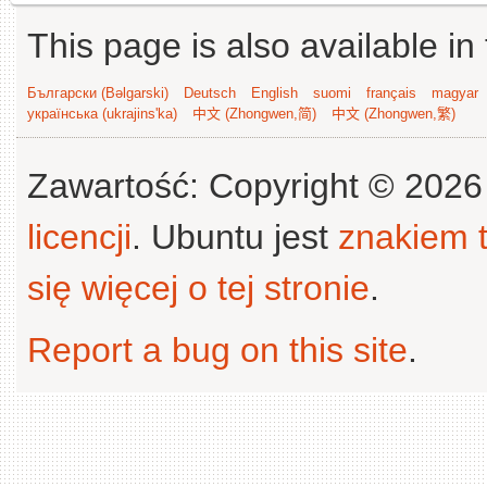
This page is also available in
Български (Bəlgarski)
Deutsch
English
suomi
français
magyar
українська (ukrajins'ka)
中文 (Zhongwen,简)
中文 (Zhongwen,繁)
Zawartość: Copyright © 202
licencji
. Ubuntu jest
znakiem
się więcej o tej stronie
.
Report a bug on this site
.