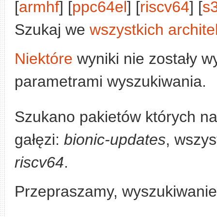
[
armhf
] [
ppc64el
] [
riscv64
] [
s
Szukaj we
wszystkich archite
Niektóre
wyniki nie zostały w
parametrami wyszukiwania.
Szukano pakietów których n
gałęzi:
bionic-updates
, wszys
riscv64
.
Przepraszamy, wyszukiwanie n