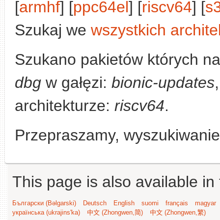
[
armhf
] [
ppc64el
] [
riscv64
] [
s
Szukaj we
wszystkich archite
Szukano pakietów których n
dbg
w gałęzi:
bionic-updates
architekturze:
riscv64
.
Przepraszamy, wyszukiwanie n
This page is also available in
Български (Bəlgarski)
Deutsch
English
suomi
français
magyar
українська (ukrajins'ka)
中文 (Zhongwen,简)
中文 (Zhongwen,繁)