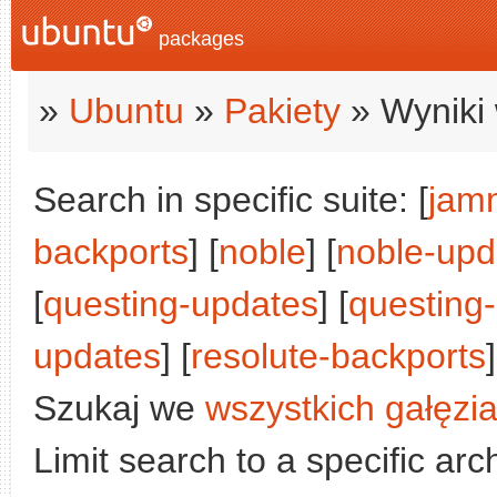
packages
»
Ubuntu
»
Pakiety
» Wyniki 
Search in specific suite: [
jam
backports
] [
noble
] [
noble-upd
[
questing-updates
] [
questing
updates
] [
resolute-backports
]
Szukaj we
wszystkich gałęzi
Limit search to a specific arch