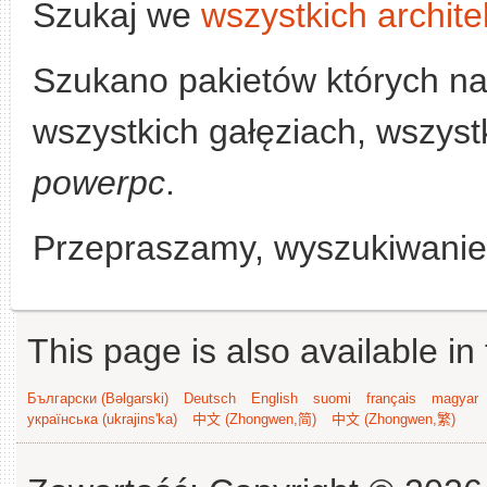
Szukaj we
wszystkich archite
Szukano pakietów których n
wszystkich gałęziach, wszystk
powerpc
.
Przepraszamy, wyszukiwanie n
This page is also available in
Български (Bəlgarski)
Deutsch
English
suomi
français
magyar
українська (ukrajins'ka)
中文 (Zhongwen,简)
中文 (Zhongwen,繁)