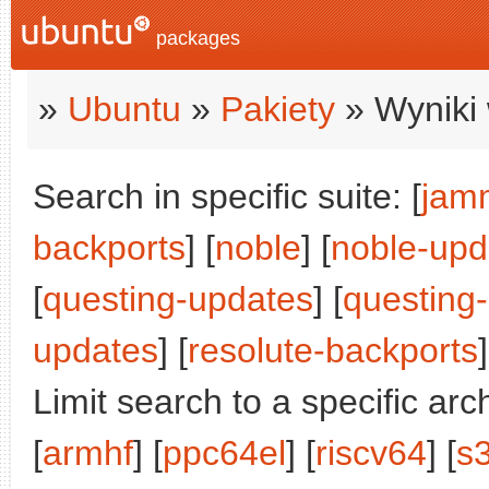
packages
»
Ubuntu
»
Pakiety
» Wyniki 
Search in specific suite: [
jam
backports
] [
noble
] [
noble-upd
[
questing-updates
] [
questing
updates
] [
resolute-backports
]
Limit search to a specific arch
[
armhf
] [
ppc64el
] [
riscv64
] [
s