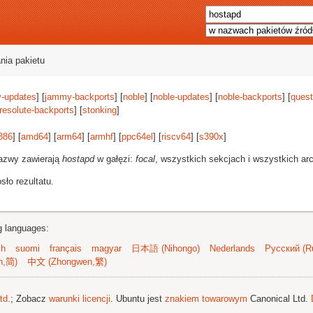
nia pakietu
-updates
] [
jammy-backports
] [
noble
] [
noble-updates
] [
noble-backports
] [
quest
resolute-backports
] [
stonking
]
386
] [
amd64
] [
arm64
] [
armhf
] [
ppc64el
] [
riscv64
] [
s390x
]
azwy zawierają
hostapd
w gałęzi:
focal
, wszystkich sekcjach i wszystkich arc
ło rezultatu.
ng languages:
sh
suomi
français
magyar
日本語 (Nihongo)
Nederlands
Русский (Ru
n,简)
中文 (Zhongwen,繁)
td.
; Zobacz
warunki licencji
. Ubuntu jest
znakiem towarowym
Canonical Ltd.