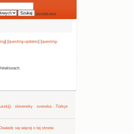
wszystkie opcje
ing
] [
questing-updates
] [
questing-
hitekturach.
sskij)
slovensky
svenska
Türkçe
Dowiedz się więcej o tej stronie
.