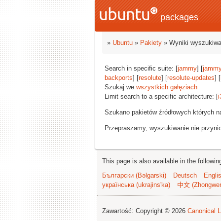
packages
»
Ubuntu
»
Pakiety
» Wyniki wyszukiwa
Search in specific suite: [
jammy
] [
jammy
backports
] [
resolute
] [
resolute-updates
] [
Szukaj we
wszystkich gałęziach
Limit search to a specific architecture: [
i
Szukano pakietów źródłowych których n
Przepraszamy, wyszukiwanie nie przynios
This page is also available in the followi
Български (Bəlgarski)
Deutsch
Engli
українська (ukrajins'ka)
中文 (Zhongwe
Zawartość: Copyright © 2026
Canonical L