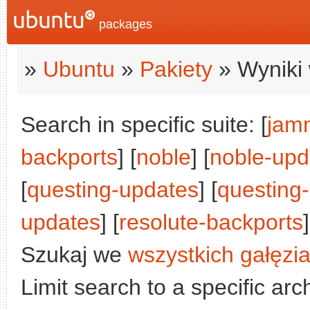
packages
»
Ubuntu
»
Pakiety
» Wyniki 
Search in specific suite: [
jam
backports
] [
noble
] [
noble-upd
[
questing-updates
] [
questing
updates
] [
resolute-backports
]
Szukaj we
wszystkich gałęzi
Limit search to a specific arch