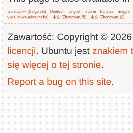
Български (Bəlgarski)
Deutsch
English
suomi
français
magyar
українська (ukrajins'ka)
中文 (Zhongwen,简)
中文 (Zhongwen,繁)
Zawartość: Copyright © 202
licencji
. Ubuntu jest
znakiem
się więcej o tej stronie
.
Report a bug on this site
.