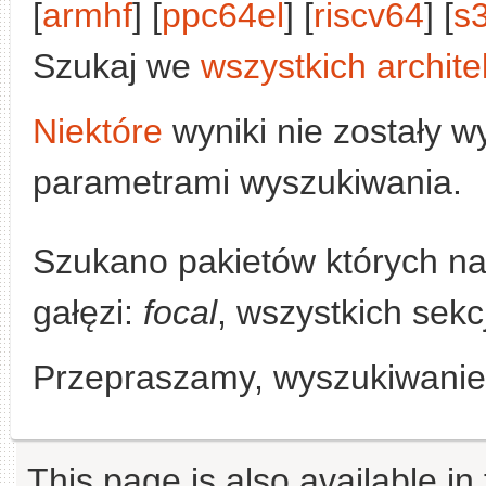
[
armhf
] [
ppc64el
] [
riscv64
] [
s
Szukaj we
wszystkich archite
Niektóre
wyniki nie zostały w
parametrami wyszukiwania.
Szukano pakietów których n
gałęzi:
focal
, wszystkich sekc
Przepraszamy, wyszukiwanie n
This page is also available in