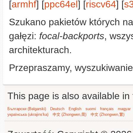
[
armhf
] [
ppc64el
] [
riscv64
] [
s
Szukano pakietów których n
gałęzi:
focal-backports
, wszy
architekturach.
Przepraszamy, wyszukiwanie n
This page is also available in
Български (Bəlgarski)
Deutsch
English
suomi
français
magyar
українська (ukrajins'ka)
中文 (Zhongwen,简)
中文 (Zhongwen,繁)