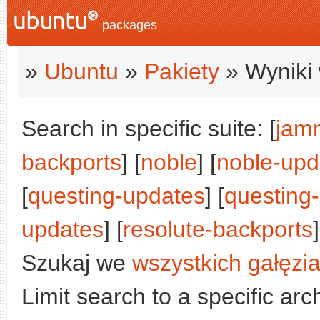
packages
»
Ubuntu
»
Pakiety
» Wyniki 
Search in specific suite: [
jam
backports
] [
noble
] [
noble-upd
[
questing-updates
] [
questing
updates
] [
resolute-backports
]
Szukaj we
wszystkich gałęzi
Limit search to a specific arch