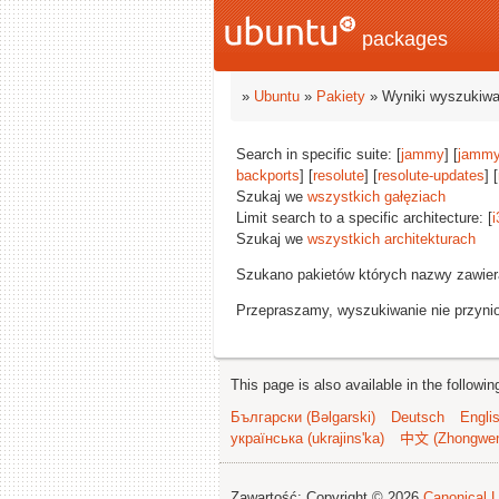
packages
»
Ubuntu
»
Pakiety
» Wyniki wyszukiwa
Search in specific suite: [
jammy
] [
jammy
backports
] [
resolute
] [
resolute-updates
] [
Szukaj we
wszystkich gałęziach
Limit search to a specific architecture: [
i
Szukaj we
wszystkich architekturach
Szukano pakietów których nazwy zawie
Przepraszamy, wyszukiwanie nie przynios
This page is also available in the followi
Български (Bəlgarski)
Deutsch
Engli
українська (ukrajins'ka)
中文 (Zhongwe
Zawartość: Copyright © 2026
Canonical L