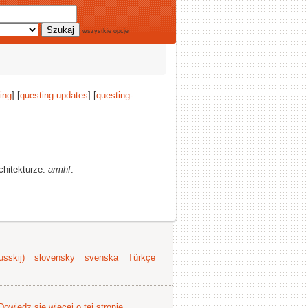
wszystkie opcje
ing
] [
questing-updates
] [
questing-
chitekturze:
armhf
.
sskij)
slovensky
svenska
Türkçe
Dowiedz się więcej o tej stronie
.