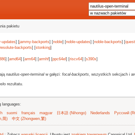
nia pakietu
-updates
] [
jammy-backports
] [
noble
] [
noble-updates
] [
noble-backports
] [
quest
resolute-backports
] [
stonking
]
386
] [
amd64
] [
arm64
] [
armhf
] [
ppc64el
] [
riscv64
] [
s390x
]
rają
nautilus-open-terminal
w gałęzi:
focal-backports
, wszystkich sekcjach i ar
ło rezultatu.
ng languages:
sh
suomi
français
magyar
日本語 (Nihongo)
Nederlands
Русский (Ru
n,简)
中文 (Zhongwen,繁)
td.
; Zobacz
warunki licencji
. Ubuntu jest
znakiem towarowym
Canonical Ltd.