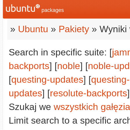
packages
»
Ubuntu
»
Pakiety
» Wyniki 
Search in specific suite: [
jam
backports
] [
noble
] [
noble-upd
[
questing-updates
] [
questing
updates
] [
resolute-backports
]
Szukaj we
wszystkich gałęzi
Limit search to a specific arch