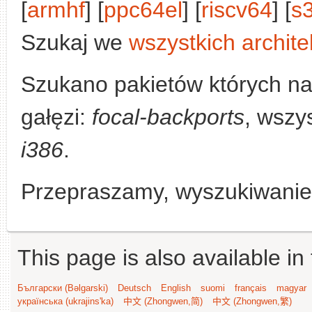
[
armhf
] [
ppc64el
] [
riscv64
] [
s
Szukaj we
wszystkich archite
Szukano pakietów których n
gałęzi:
focal-backports
, wszys
i386
.
Przepraszamy, wyszukiwanie n
This page is also available in
Български (Bəlgarski)
Deutsch
English
suomi
français
magyar
українська (ukrajins'ka)
中文 (Zhongwen,简)
中文 (Zhongwen,繁)