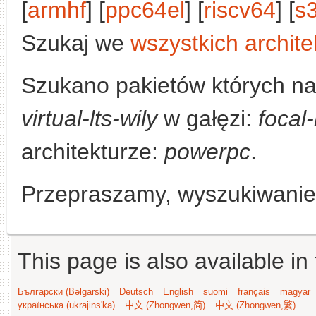
[
armhf
] [
ppc64el
] [
riscv64
] [
s
Szukaj we
wszystkich archite
Szukano pakietów których n
virtual-lts-wily
w gałęzi:
focal
architekturze:
powerpc
.
Przepraszamy, wyszukiwanie n
This page is also available in
Български (Bəlgarski)
Deutsch
English
suomi
français
magyar
українська (ukrajins'ka)
中文 (Zhongwen,简)
中文 (Zhongwen,繁)