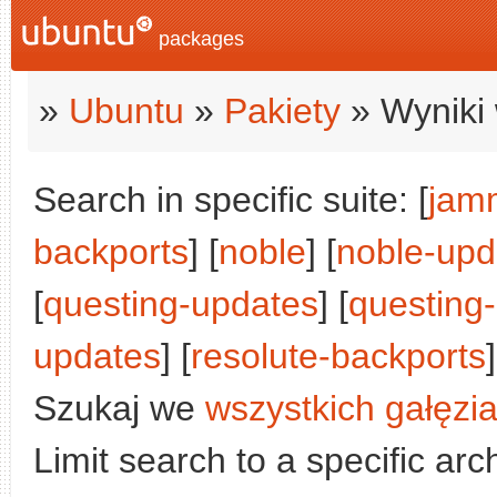
packages
»
Ubuntu
»
Pakiety
» Wyniki 
Search in specific suite: [
jam
backports
] [
noble
] [
noble-upd
[
questing-updates
] [
questing
updates
] [
resolute-backports
]
Szukaj we
wszystkich gałęzi
Limit search to a specific arch