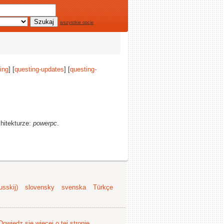
wszystkie opcje
ing
] [
questing-updates
] [
questing-
chitekturze:
powerpc
.
sskij)
slovensky
svenska
Türkçe
Dowiedz się więcej o tej stronie
.