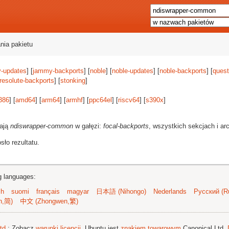
nia pakietu
-updates
] [
jammy-backports
] [
noble
] [
noble-updates
] [
noble-backports
] [
quest
resolute-backports
] [
stonking
]
386
] [
amd64
] [
arm64
] [
armhf
] [
ppc64el
] [
riscv64
] [
s390x
]
rają
ndiswrapper-common
w gałęzi:
focal-backports
, wszystkich sekcjach i ar
ło rezultatu.
ng languages:
sh
suomi
français
magyar
日本語 (Nihongo)
Nederlands
Русский (Ru
n,简)
中文 (Zhongwen,繁)
td.
; Zobacz
warunki licencji
. Ubuntu jest
znakiem towarowym
Canonical Ltd.