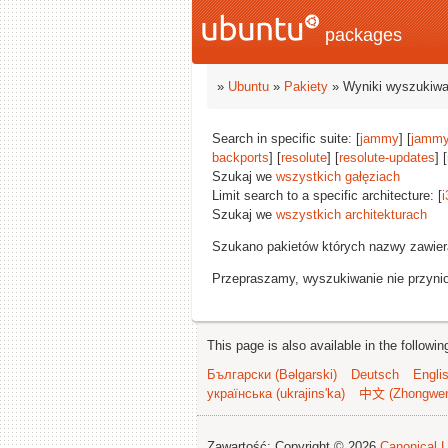
packages
»
Ubuntu
»
Pakiety
» Wyniki wyszukiwa
Search in specific suite: [
jammy
] [
jammy
backports
] [
resolute
] [
resolute-updates
] [
Szukaj we
wszystkich gałęziach
Limit search to a specific architecture: [
i
Szukaj we
wszystkich architekturach
Szukano pakietów których nazwy zawie
Przepraszamy, wyszukiwanie nie przynios
This page is also available in the followi
Български (Bəlgarski)
Deutsch
Engli
українська (ukrajins'ka)
中文 (Zhongwe
Zawartość: Copyright © 2026
Canonical L