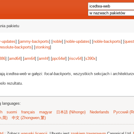
nia pakietu
-updates
] [
jammy-backports
] [
noble
] [
noble-updates
] [
noble-backports
] [
quest
resolute-backports
] [
stonking
]
386
] [
amd64
] [
arm64
] [
armhf
] [
ppc64el
] [
riscv64
] [
s390x
]
rają
icedtea-web
w gałęzi:
focal-backports
, wszystkich sekcjach i architektur
ło rezultatu.
ng languages:
sh
suomi
français
magyar
日本語 (Nihongo)
Nederlands
Русский (Ru
n,简)
中文 (Zhongwen,繁)
td.
; Zobacz
warunki licencji
. Ubuntu jest
znakiem towarowym
Canonical Ltd.