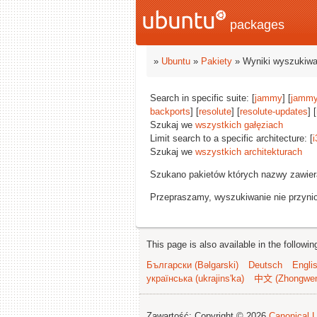
packages
»
Ubuntu
»
Pakiety
» Wyniki wyszukiwa
Search in specific suite: [
jammy
] [
jammy
backports
] [
resolute
] [
resolute-updates
] [
Szukaj we
wszystkich gałęziach
Limit search to a specific architecture: [
i
Szukaj we
wszystkich architekturach
Szukano pakietów których nazwy zawie
Przepraszamy, wyszukiwanie nie przynios
This page is also available in the followi
Български (Bəlgarski)
Deutsch
Engli
українська (ukrajins'ka)
中文 (Zhongwe
Zawartość: Copyright © 2026
Canonical L