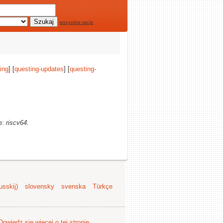
wszystkie opcje
ing
] [
questing-updates
] [
questing-
ze:
riscv64
.
sskij)
slovensky
svenska
Türkçe
Dowiedz się więcej o tej stronie
.