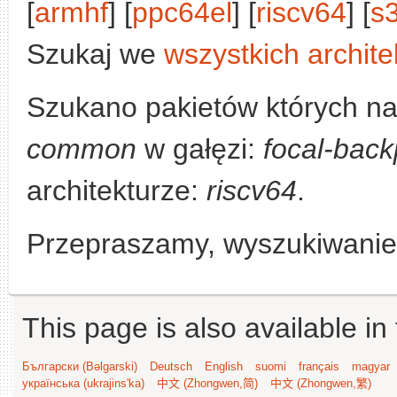
[
armhf
] [
ppc64el
] [
riscv64
] [
s
Szukaj we
wszystkich archite
Szukano pakietów których n
common
w gałęzi:
focal-back
architekturze:
riscv64
.
Przepraszamy, wyszukiwanie n
This page is also available in
Български (Bəlgarski)
Deutsch
English
suomi
français
magyar
українська (ukrajins'ka)
中文 (Zhongwen,简)
中文 (Zhongwen,繁)