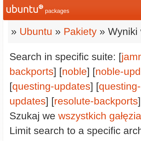
packages
»
Ubuntu
»
Pakiety
» Wyniki 
Search in specific suite: [
jam
backports
] [
noble
] [
noble-upd
[
questing-updates
] [
questing
updates
] [
resolute-backports
]
Szukaj we
wszystkich gałęzi
Limit search to a specific arch