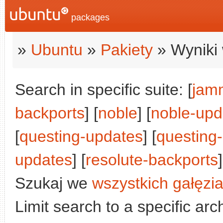
packages
»
Ubuntu
»
Pakiety
» Wyniki 
Search in specific suite: [
jam
backports
] [
noble
] [
noble-upd
[
questing-updates
] [
questing
updates
] [
resolute-backports
]
Szukaj we
wszystkich gałęzi
Limit search to a specific arch