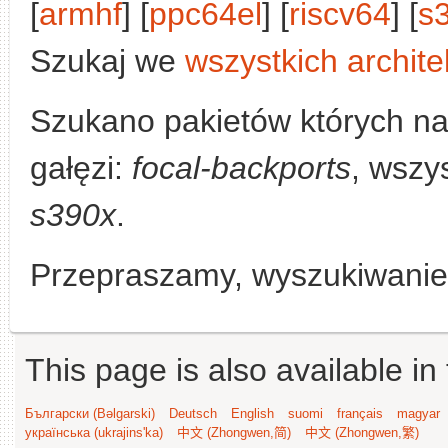
[
armhf
] [
ppc64el
] [
riscv64
] [
s
Szukaj we
wszystkich archite
Szukano pakietów których n
gałęzi:
focal-backports
, wszys
s390x
.
Przepraszamy, wyszukiwanie n
This page is also available in
Български (Bəlgarski)
Deutsch
English
suomi
français
magyar
українська (ukrajins'ka)
中文 (Zhongwen,简)
中文 (Zhongwen,繁)