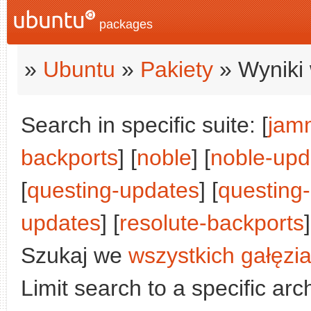
packages
»
Ubuntu
»
Pakiety
» Wyniki 
Search in specific suite: [
jam
backports
] [
noble
] [
noble-upd
[
questing-updates
] [
questing
updates
] [
resolute-backports
]
Szukaj we
wszystkich gałęzi
Limit search to a specific arch