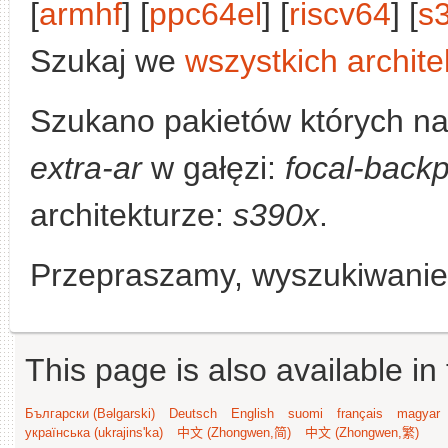
[
armhf
] [
ppc64el
] [
riscv64
] [
s
Szukaj we
wszystkich archite
Szukano pakietów których n
extra-ar
w gałęzi:
focal-backp
architekturze:
s390x
.
Przepraszamy, wyszukiwanie n
This page is also available in
Български (Bəlgarski)
Deutsch
English
suomi
français
magyar
українська (ukrajins'ka)
中文 (Zhongwen,简)
中文 (Zhongwen,繁)