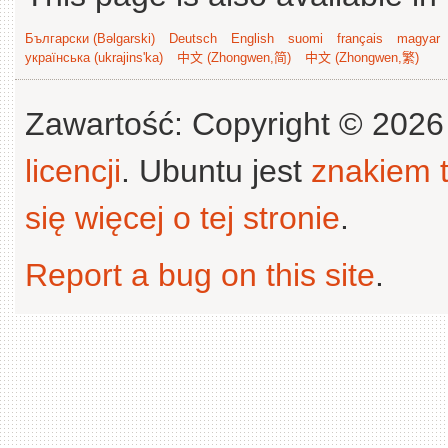
Български (Bəlgarski)
Deutsch
English
suomi
français
magyar
українська (ukrajins'ka)
中文 (Zhongwen,简)
中文 (Zhongwen,繁)
Zawartość: Copyright © 202
licencji
. Ubuntu jest
znakiem
się więcej o tej stronie
.
Report a bug on this site
.