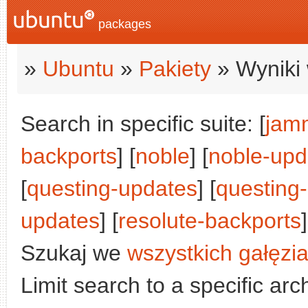
packages
»
Ubuntu
»
Pakiety
» Wyniki 
Search in specific suite: [
jam
backports
] [
noble
] [
noble-upd
[
questing-updates
] [
questing
updates
] [
resolute-backports
]
Szukaj we
wszystkich gałęzi
Limit search to a specific arch