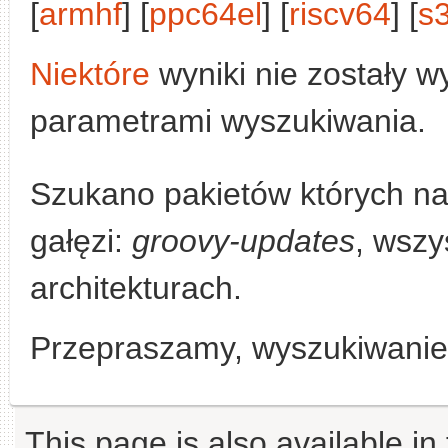
[
armhf
] [
ppc64el
] [
riscv64
] [
s
Niektóre
wyniki nie zostały w
parametrami wyszukiwania.
Szukano pakietów których n
gałęzi:
groovy-updates
, wszy
architekturach.
Przepraszamy, wyszukiwanie n
This page is also available in