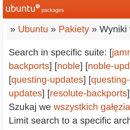
packages
»
Ubuntu
»
Pakiety
» Wyniki 
Search in specific suite: [
jam
backports
] [
noble
] [
noble-upd
[
questing-updates
] [
questing
updates
] [
resolute-backports
]
Szukaj we
wszystkich gałęzi
Limit search to a specific arch