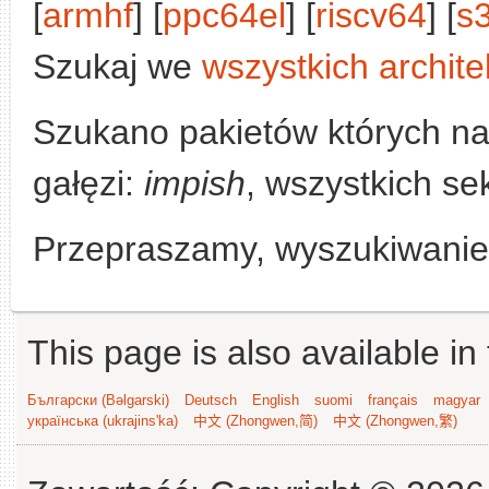
[
armhf
] [
ppc64el
] [
riscv64
] [
s
Szukaj we
wszystkich archite
Szukano pakietów których n
gałęzi:
impish
, wszystkich se
Przepraszamy, wyszukiwanie n
This page is also available in
Български (Bəlgarski)
Deutsch
English
suomi
français
magyar
українська (ukrajins'ka)
中文 (Zhongwen,简)
中文 (Zhongwen,繁)