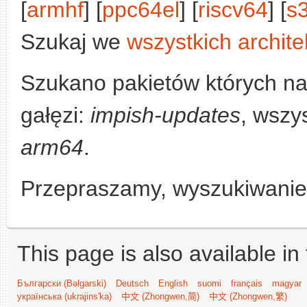
[
armhf
] [
ppc64el
] [
riscv64
] [
s
Szukaj we
wszystkich archite
Szukano pakietów których n
gałęzi:
impish-updates
, wszys
arm64
.
Przepraszamy, wyszukiwanie n
This page is also available in
Български (Bəlgarski)
Deutsch
English
suomi
français
magyar
українська (ukrajins'ka)
中文 (Zhongwen,简)
中文 (Zhongwen,繁)