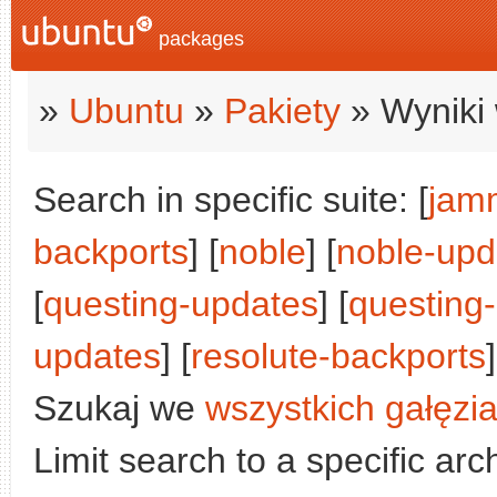
packages
»
Ubuntu
»
Pakiety
» Wyniki 
Search in specific suite: [
jam
backports
] [
noble
] [
noble-upd
[
questing-updates
] [
questing
updates
] [
resolute-backports
]
Szukaj we
wszystkich gałęzi
Limit search to a specific arch