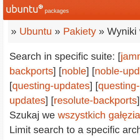
packages
»
Ubuntu
»
Pakiety
» Wyniki 
Search in specific suite: [
jam
backports
] [
noble
] [
noble-upd
[
questing-updates
] [
questing
updates
] [
resolute-backports
]
Szukaj we
wszystkich gałęzi
Limit search to a specific arch