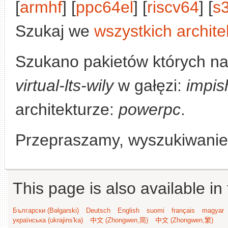
[
armhf
] [
ppc64el
] [
riscv64
] [
s
Szukaj we
wszystkich archite
Szukano pakietów których n
virtual-lts-wily
w gałęzi:
impis
architekturze:
powerpc
.
Przepraszamy, wyszukiwanie n
This page is also available in
Български (Bəlgarski)
Deutsch
English
suomi
français
magyar
українська (ukrajins'ka)
中文 (Zhongwen,简)
中文 (Zhongwen,繁)