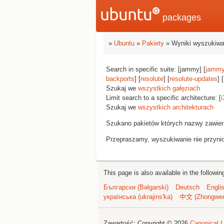
packages
»
Ubuntu
»
Pakiety
» Wyniki wyszukiwa
Search in specific suite: [jammy] [
jammy
backports
] [
resolute
] [
resolute-updates
] [
Szukaj we
wszystkich gałęziach
Limit search to a specific architecture: [
i
Szukaj we
wszystkich architekturach
Szukano pakietów których nazwy zawie
Przepraszamy, wyszukiwanie nie przynios
This page is also available in the followi
Български (Bəlgarski)
Deutsch
Engli
українська (ukrajins'ka)
中文 (Zhongwe
Zawartość: Copyright © 2026
Canonical L