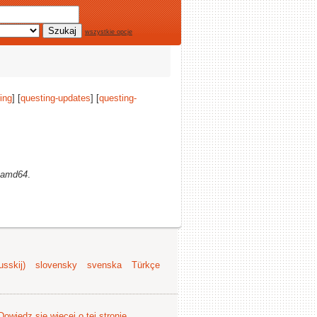
wszystkie opcje
ing
] [
questing-updates
] [
questing-
amd64
.
sskij)
slovensky
svenska
Türkçe
Dowiedz się więcej o tej stronie
.