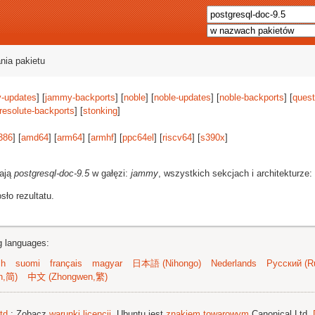
nia pakietu
-updates
] [
jammy-backports
] [
noble
] [
noble-updates
] [
noble-backports
] [
quest
resolute-backports
] [
stonking
]
386
] [
amd64
] [
arm64
] [
armhf
] [
ppc64el
] [
riscv64
] [
s390x
]
rają
postgresql-doc-9.5
w gałęzi:
jammy
, wszystkich sekcjach i architekturze:
ło rezultatu.
ng languages:
sh
suomi
français
magyar
日本語 (Nihongo)
Nederlands
Русский (Ru
n,简)
中文 (Zhongwen,繁)
td.
; Zobacz
warunki licencji
. Ubuntu jest
znakiem towarowym
Canonical Ltd.