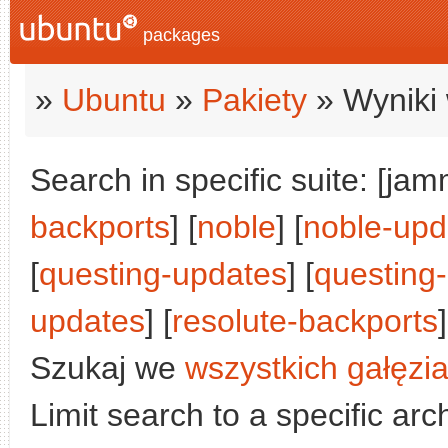
packages
»
Ubuntu
»
Pakiety
» Wyniki 
Search in specific suite: [jam
backports
] [
noble
] [
noble-upd
[
questing-updates
] [
questing
updates
] [
resolute-backports
]
Szukaj we
wszystkich gałęzi
Limit search to a specific arch