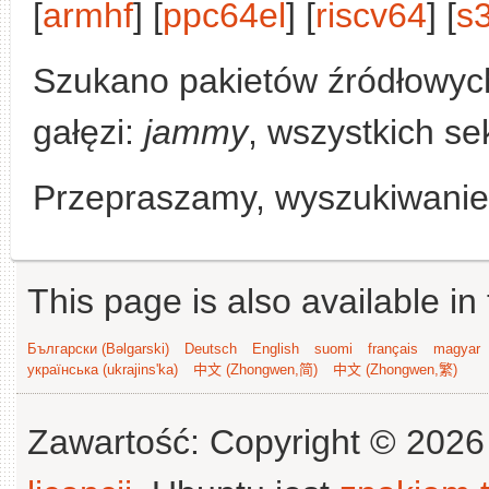
[
armhf
] [
ppc64el
] [
riscv64
] [
s
Szukano pakietów źródłowyc
gałęzi:
jammy
, wszystkich se
Przepraszamy, wyszukiwanie n
This page is also available in
Български (Bəlgarski)
Deutsch
English
suomi
français
magyar
українська (ukrajins'ka)
中文 (Zhongwen,简)
中文 (Zhongwen,繁)
Zawartość: Copyright © 202