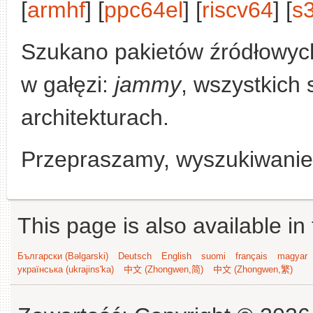
[
armhf
] [
ppc64el
] [
riscv64
] [
s
Szukano pakietów źródłowyc
w gałęzi:
jammy
, wszystkich 
architekturach.
Przepraszamy, wyszukiwanie n
This page is also available in
Български (Bəlgarski)
Deutsch
English
suomi
français
magyar
українська (ukrajins'ka)
中文 (Zhongwen,简)
中文 (Zhongwen,繁)