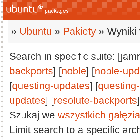
packages
»
Ubuntu
»
Pakiety
» Wyniki 
Search in specific suite: [jam
backports
] [
noble
] [
noble-upd
[
questing-updates
] [
questing
updates
] [
resolute-backports
]
Szukaj we
wszystkich gałęzi
Limit search to a specific arch