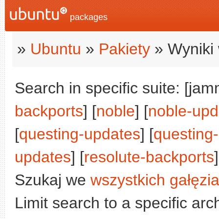
packages
»
Ubuntu
»
Pakiety
» Wyniki 
Search in specific suite: [jam
backports
] [
noble
] [
noble-upd
[
questing-updates
] [
questing
updates
] [
resolute-backports
]
Szukaj we
wszystkich gałęzi
Limit search to a specific arch