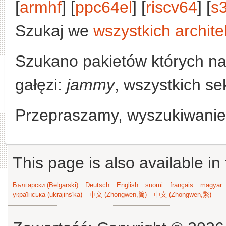
[
armhf
] [
ppc64el
] [
riscv64
] [
s
Szukaj we
wszystkich archite
Szukano pakietów których n
gałęzi:
jammy
, wszystkich se
Przepraszamy, wyszukiwanie n
This page is also available in
Български (Bəlgarski)
Deutsch
English
suomi
français
magyar
українська (ukrajins'ka)
中文 (Zhongwen,简)
中文 (Zhongwen,繁)