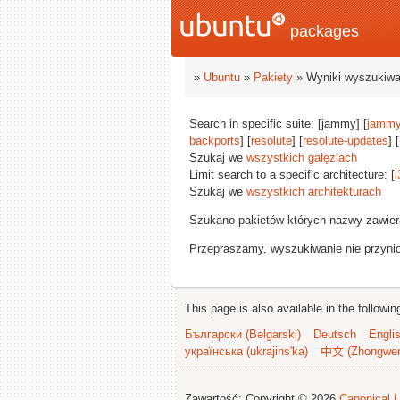
packages
»
Ubuntu
»
Pakiety
» Wyniki wyszukiwa
Search in specific suite: [jammy] [
jammy
backports
] [
resolute
] [
resolute-updates
] [
Szukaj we
wszystkich gałęziach
Limit search to a specific architecture: [
i
Szukaj we
wszystkich architekturach
Szukano pakietów których nazwy zawie
Przepraszamy, wyszukiwanie nie przynios
This page is also available in the followi
Български (Bəlgarski)
Deutsch
Engli
українська (ukrajins'ka)
中文 (Zhongwe
Zawartość: Copyright © 2026
Canonical L