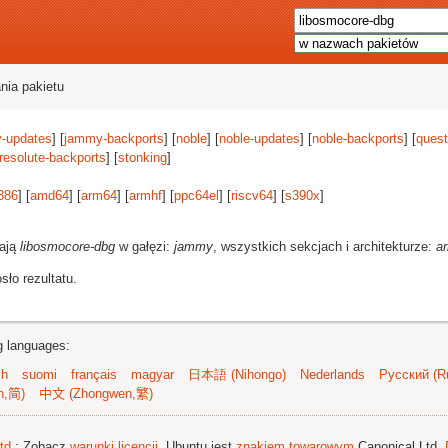
nia pakietu
-updates
] [
jammy-backports
] [
noble
] [
noble-updates
] [
noble-backports
] [
quest
resolute-backports
] [
stonking
]
386
] [
amd64
] [
arm64
] [
armhf
] [
ppc64el
] [
riscv64
] [
s390x
]
rają
libosmocore-dbg
w gałęzi:
jammy
, wszystkich sekcjach i architekturze:
a
ło rezultatu.
ng languages:
sh
suomi
français
magyar
日本語 (Nihongo)
Nederlands
Русский (Ru
n,简)
中文 (Zhongwen,繁)
td.
; Zobacz
warunki licencji
. Ubuntu jest
znakiem towarowym
Canonical Ltd.