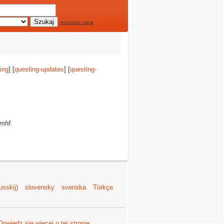
wszystkie opcje
ing
] [
questing-updates
] [
questing-
rmhf
.
sskij)
slovensky
svenska
Türkçe
Dowiedz się więcej o tej stronie
.